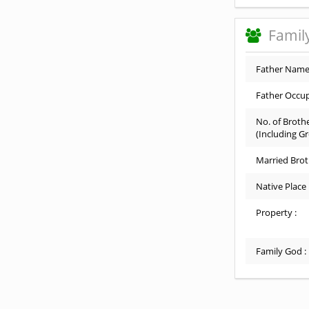
Family
Father Name
Father Occup
No. of Brothe
(Including G
Married Brot
Native Place 
Property :
Family God :