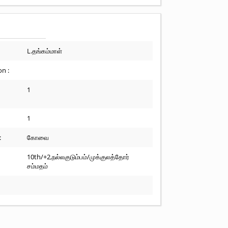
L.தங்கம்மாள்
n :
1
1
:
கோவை
10th/+2,நல்லகுடும்பம்/முக்குலத்தோர்
சம்மதம்