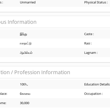
s :
Unmarried
Physical Status :
ous Information
இந்து
Caste :
ஈசநாட்டு
Rasi :
ஆயில்யம்
Lagnam :
tion / Profession Information
10th.,
Education Details
lace:
கோவை
Occupation :
ome:
30,000